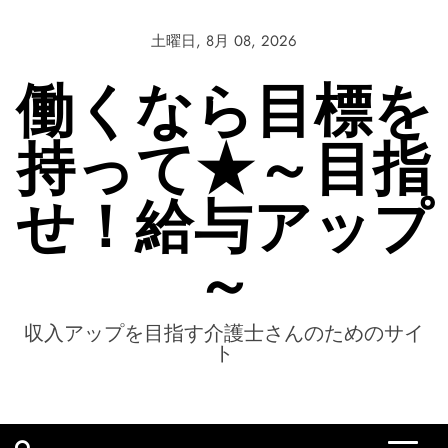
Skip
to
土曜日, 8月 08, 2026
content
働くなら目標を
持って★～目指
せ！給与アップ
～
収入アップを目指す介護士さんのためのサイ
ト