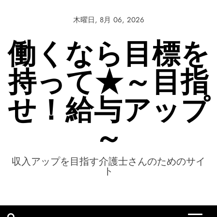
Skip
to
木曜日, 8月 06, 2026
content
働くなら目標を
持って★～目指
せ！給与アップ
～
収入アップを目指す介護士さんのためのサイ
ト